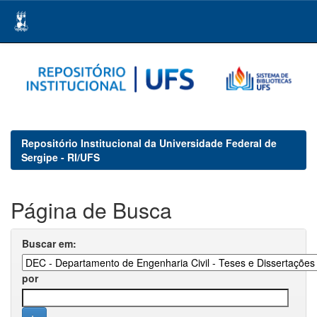
Skip
navigation
Repositório Institucional da Universidade Federal de
Sergipe - RI/UFS
Página de Busca
Buscar em:
por