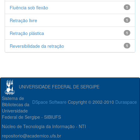
Fluência sob flexão
1
Retração livre
1
Retração plástica
1
Reversibilidade da retração
1
UNIVERSIDADE FEDERAL DE SERGIPE
Sistema de
DSpace Software
Copyright © 2002-2010
Duraspace
Bibliotecas da
Universidade
Federal de Sergipe - SIBIUFS
Núcleo de Tecnologia da Informação - NTI
repositorio@academico.ufs.br