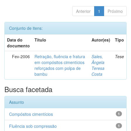
Anterior
1
Próximo
Conjunto de itens:
Data do
Título
Autor(es)
Tipo
documento
Fev-2006
Retração, fluência e fratura
Sales,
Tese
em compósitos cimentícios
Ângela
reforçados com polpa de
Teresa
bambu
Costa
Busca facetada
Assunto
Compósitos cimentícios
1
Fluência sob compressão
1