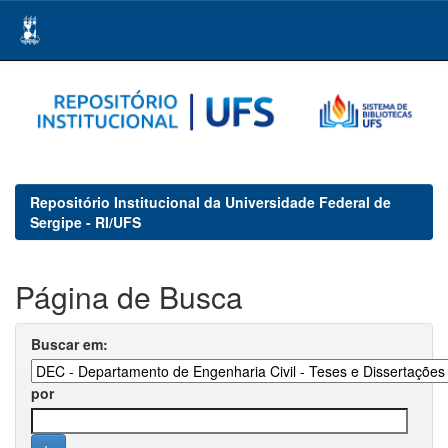
Skip
navigation
Repositório Institucional da Universidade Federal de
Sergipe - RI/UFS
Página de Busca
Buscar em:
por