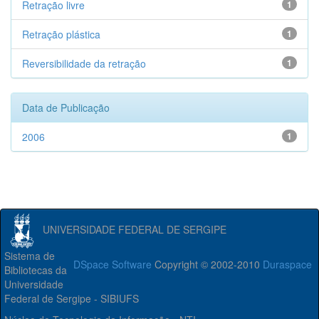
Retração livre
1
Retração plástica
1
Reversibilidade da retração
1
Data de Publicação
2006
1
UNIVERSIDADE FEDERAL DE SERGIPE
Sistema de
DSpace Software
Copyright © 2002-2010
Duraspace
Bibliotecas da
Universidade
Federal de Sergipe - SIBIUFS