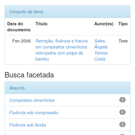
Conjunto de itens:
Data do
Título
Autor(es)
Tipo
documento
Fev-2006
Retração, fluência e fratura
Sales,
Tese
em compósitos cimentícios
Ângela
reforçados com polpa de
Teresa
bambu
Costa
Busca facetada
Assunto
Compósitos cimentícios
1
Fluência sob compressão
1
Fluência sob flexão
1