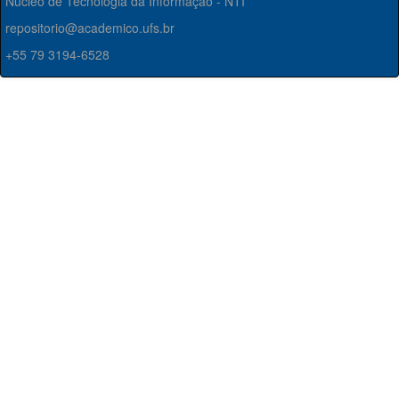
Núcleo de Tecnologia da Informação - NTI
repositorio@academico.ufs.br
+55 79 3194-6528