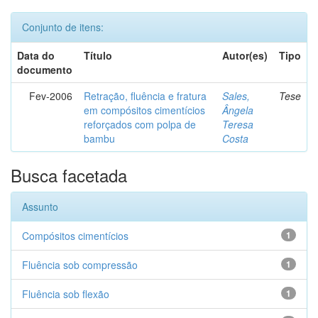
Conjunto de itens:
Data do
Título
Autor(es)
Tipo
documento
Fev-2006
Retração, fluência e fratura
Sales,
Tese
em compósitos cimentícios
Ângela
reforçados com polpa de
Teresa
bambu
Costa
Busca facetada
Assunto
Compósitos cimentícios
1
Fluência sob compressão
1
Fluência sob flexão
1