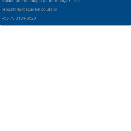
Núcleo de Tecnologia da Informação - NTI
repositorio@academico.ufs.br
+55 79 3194-6528