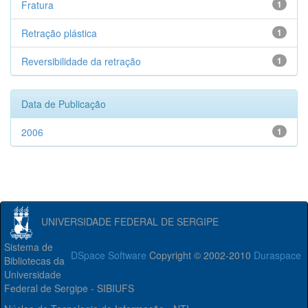
Fratura
1
Retração plástica
1
Reversibilidade da retração
1
Data de Publicação
2006
1
UNIVERSIDADE FEDERAL DE SERGIPE
Sistema de
DSpace Software
Copyright © 2002-2010
Duraspace
Bibliotecas da
Universidade
Federal de Sergipe - SIBIUFS