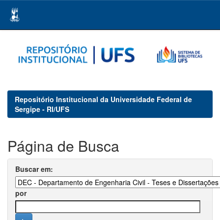
Skip
navigation
Repositório Institucional da Universidade Federal de
Sergipe - RI/UFS
Página de Busca
Buscar em:
por