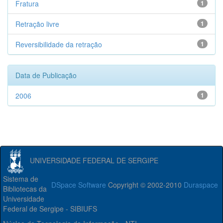
Fratura
1
Retração livre
1
Reversibilidade da retração
1
Data de Publicação
2006
1
UNIVERSIDADE FEDERAL DE SERGIPE
Sistema de
DSpace Software
Copyright © 2002-2010
Duraspace
Bibliotecas da
Universidade
Federal de Sergipe - SIBIUFS