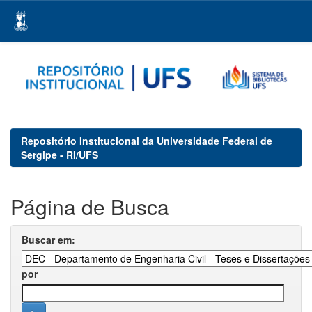
Skip
navigation
Repositório Institucional da Universidade Federal de
Sergipe - RI/UFS
Página de Busca
Buscar em:
por