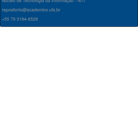
Núcleo de Tecnologia da Informação - NTI
repositorio@academico.ufs.br
+55 79 3194-6528