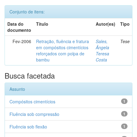
Conjunto de itens:
Data do
Título
Autor(es)
Tipo
documento
Fev-2006
Retração, fluência e fratura
Sales,
Tese
em compósitos cimentícios
Ângela
reforçados com polpa de
Teresa
bambu
Costa
Busca facetada
Assunto
Compósitos cimentícios
1
Fluência sob compressão
1
Fluência sob flexão
1