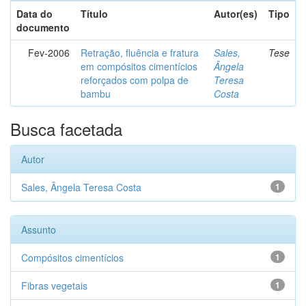
Data do
Título
Autor(es)
Tipo
documento
Fev-2006
Retração, fluência e fratura
Sales,
Tese
em compósitos cimentícios
Ângela
reforçados com polpa de
Teresa
bambu
Costa
Busca facetada
Autor
Sales, Ângela Teresa Costa
1
Assunto
Compósitos cimentícios
1
Fibras vegetais
1