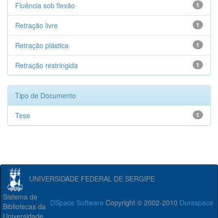
Fluência sob flexão
1
Retração livre
1
Retração plástica
1
Retração restringida
1
Tipo de Documento
Tese
1
UNIVERSIDADE FEDERAL DE SERGIPE
Sistema de
DSpace Software
Copyright © 2002-2010
Duraspace
Bibliotecas da
Universidade