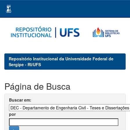
Skip
navigation
Repositório Institucional da Universidade Federal de
Sergipe - RI/UFS
Página de Busca
Buscar em:
por