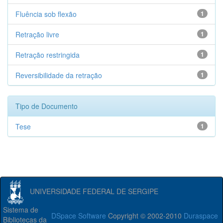
Fluência sob flexão
1
Retração livre
1
Retração restringida
1
Reversibilidade da retração
1
Tipo de Documento
Tese
1
UNIVERSIDADE FEDERAL DE SERGIPE
Sistema de
DSpace Software
Copyright © 2002-2010
Duraspace
Bibliotecas da