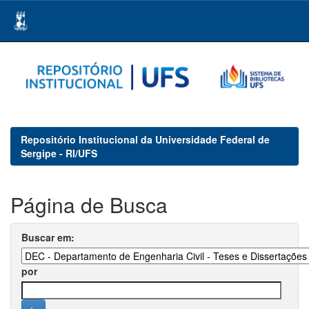
Skip
navigation
Repositório Institucional da Universidade Federal de
Sergipe - RI/UFS
Página de Busca
Buscar em:
por