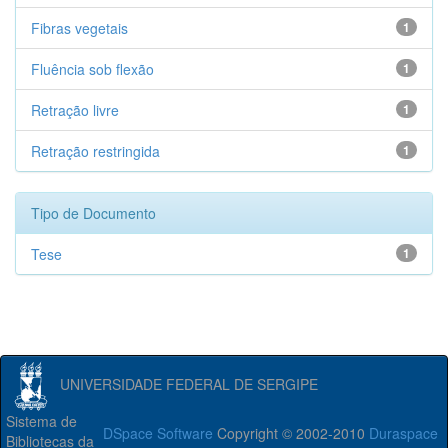
Fibras vegetais
1
Fluência sob flexão
1
Retração livre
1
Retração restringida
1
Tipo de Documento
Tese
1
UNIVERSIDADE FEDERAL DE SERGIPE
Sistema de
DSpace Software
Copyright © 2002-2010
Duraspace
Bibliotecas da