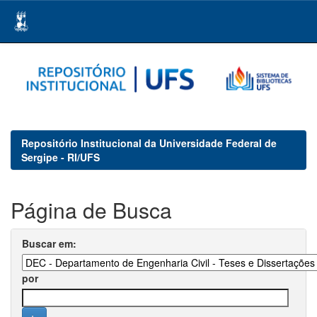
Skip
navigation
Repositório Institucional da Universidade Federal de
Sergipe - RI/UFS
Página de Busca
Buscar em:
por