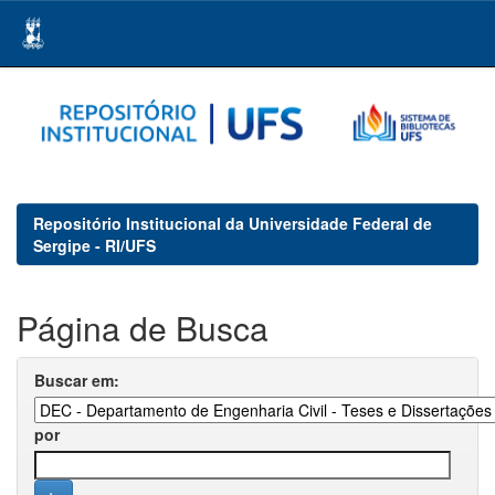
Skip
navigation
Repositório Institucional da Universidade Federal de
Sergipe - RI/UFS
Página de Busca
Buscar em:
por