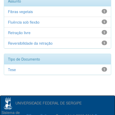
Assunto
Fibras vegetais
1
Fluência sob flexão
1
Retração livre
1
Reversibilidade da retração
1
Tipo de Documento
Tese
1
UNIVERSIDADE FEDERAL DE SERGIPE
Sistema de