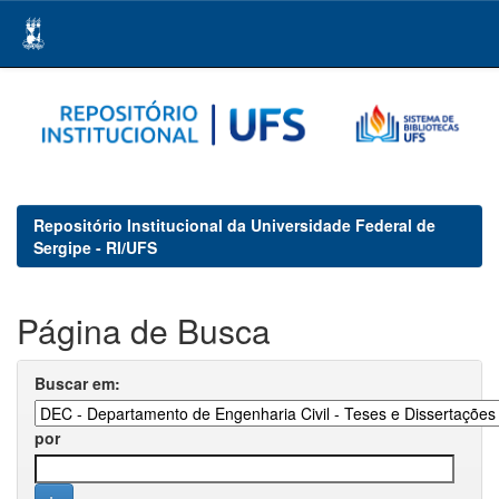
Skip
navigation
Repositório Institucional da Universidade Federal de
Sergipe - RI/UFS
Página de Busca
Buscar em:
por