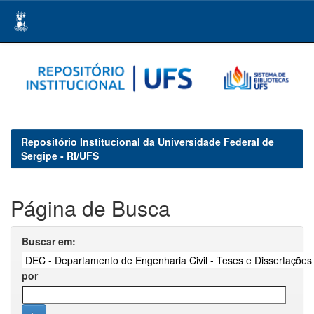
Skip
navigation
Repositório Institucional da Universidade Federal de
Sergipe - RI/UFS
Página de Busca
Buscar em:
por