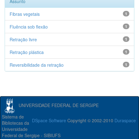
Assunto
Fibras vegetais
1
Fluência sob flexão
1
Retração livre
1
Retração plástica
1
Reversibilidade da retração
1
UNIVERSIDADE FEDERAL DE SERGIPE
Sistema de
DSpace Software
Copyright © 2002-2010
Duraspace
Bibliotecas da
Universidade
Federal de Sergipe - SIBIUFS