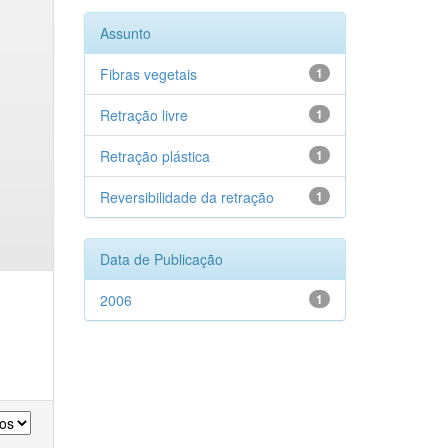
Assunto
Fibras vegetais
1
Retração livre
1
Retração plástica
1
Reversibilidade da retração
1
Data de Publicação
2006
1