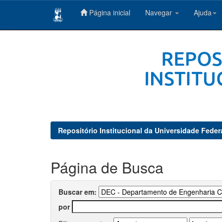
Página inicial
Navegar
Ajuda
Skip
navigation
Repositório Institucional da Universidade Feder
Página de Busca
Buscar em:
por