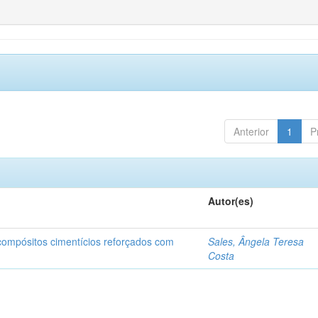
Anterior
1
P
Autor(es)
 compósitos cimentícios reforçados com
Sales, Ângela Teresa
Costa