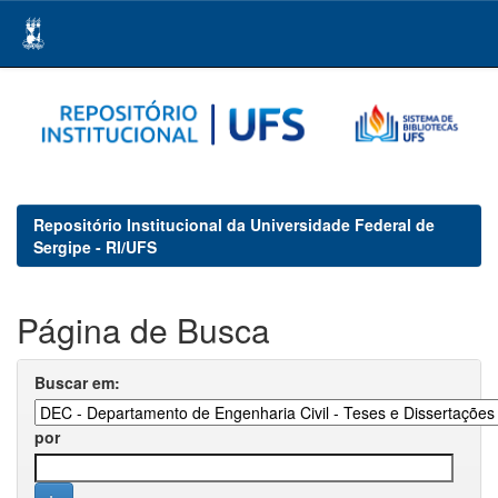
Skip
navigation
Repositório Institucional da Universidade Federal de
Sergipe - RI/UFS
Página de Busca
Buscar em:
por