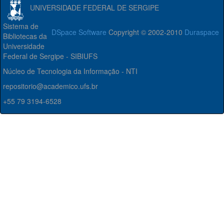
UNIVERSIDADE FEDERAL DE SERGIPE
Sistema de
DSpace Software
Copyright © 2002-2010
Duraspace
Bibliotecas da
Universidade
Federal de Sergipe - SIBIUFS
Núcleo de Tecnologia da Informação - NTI
repositorio@academico.ufs.br
+55 79 3194-6528