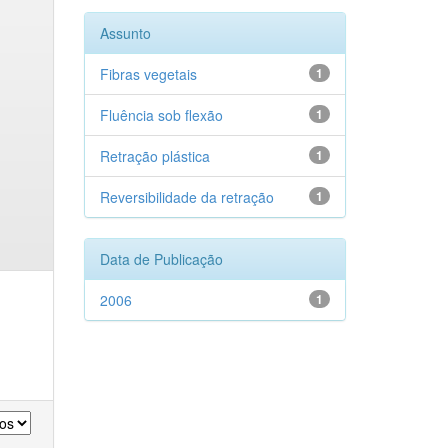
Assunto
Fibras vegetais
1
Fluência sob flexão
1
Retração plástica
1
Reversibilidade da retração
1
Data de Publicação
2006
1