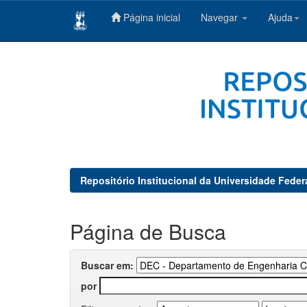
Página inicial
Navegar
Ajuda
Skip
navigation
Repositório Institucional da Universidade Feder
Página de Busca
Buscar em:
por