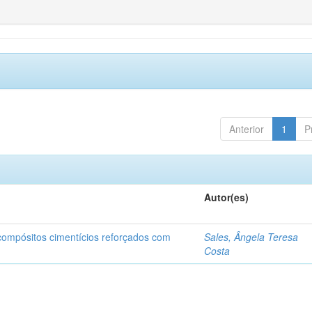
Anterior
1
P
Autor(es)
 compósitos cimentícios reforçados com
Sales, Ângela Teresa
Costa