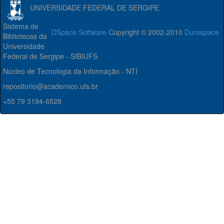
UNIVERSIDADE FEDERAL DE SERGIPE
Sistema de
DSpace Software
Copyright © 2002-2010
Duraspace
Bibliotecas da
Universidade
Federal de Sergipe - SIBIUFS
Núcleo de Tecnologia da Informação - NTI
repositorio@academico.ufs.br
+55 79 3194-6528