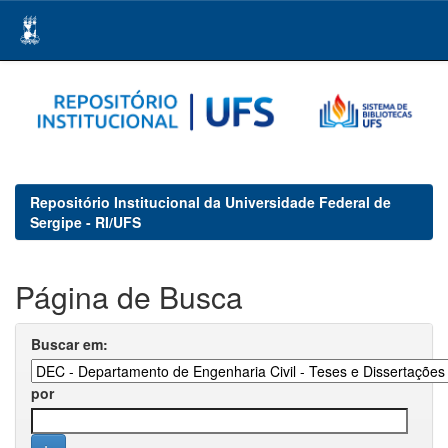
Skip
navigation
Repositório Institucional da Universidade Federal de
Sergipe - RI/UFS
Página de Busca
Buscar em:
por