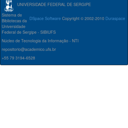
UNIVERSIDADE FEDERAL DE SERGIPE
Sistema de
DSpace Software
Copyright © 2002-2010
Duraspace
Bibliotecas da
Universidade
Federal de Sergipe - SIBIUFS
Núcleo de Tecnologia da Informação - NTI
repositorio@academico.ufs.br
+55 79 3194-6528