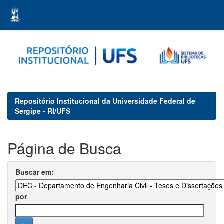
Skip
navigation
Repositório Institucional da Universidade Federal de
Sergipe - RI/UFS
Página de Busca
Buscar em:
por