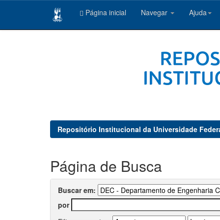
Página inicial
Navegar
Ajuda
Skip
navigation
Repositório Institucional da Universidade Feder
Página de Busca
Buscar em:
por