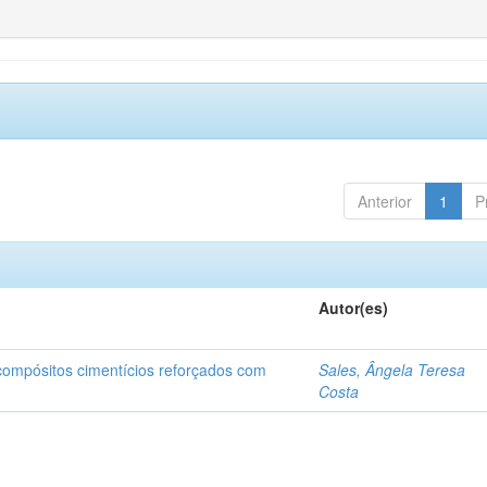
Anterior
1
P
Autor(es)
 compósitos cimentícios reforçados com
Sales, Ângela Teresa
Costa