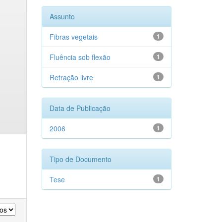
Assunto
Fibras vegetais
1
Fluência sob flexão
1
Retração livre
1
Data de Publicação
2006
1
Tipo de Documento
Tese
1