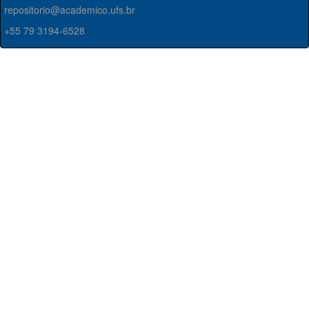
repositorio@academico.ufs.br
+55 79 3194-6528