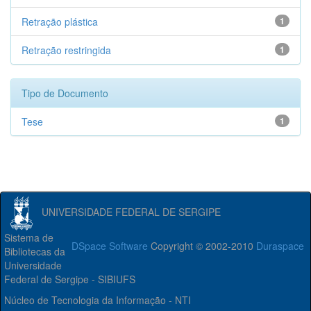
Retração plástica
1
Retração restringida
1
Tipo de Documento
Tese
1
UNIVERSIDADE FEDERAL DE SERGIPE
Sistema de
DSpace Software
Copyright © 2002-2010
Duraspace
Bibliotecas da
Universidade
Federal de Sergipe - SIBIUFS
Núcleo de Tecnologia da Informação - NTI