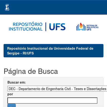
Skip
navigation
Repositório Institucional da Universidade Federal de
Sergipe - RI/UFS
Página de Busca
Buscar em:
por