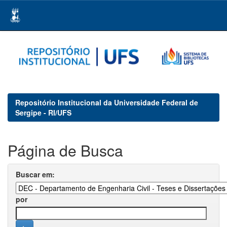
Skip
navigation
Repositório Institucional da Universidade Federal de
Sergipe - RI/UFS
Página de Busca
Buscar em:
por