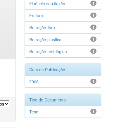
Fluência sob flexão
1
Fratura
1
Retração livre
1
Retração plástica
1
Retração restringida
1
Data de Publicação
2006
1
Tipo de Documento
Tese
1