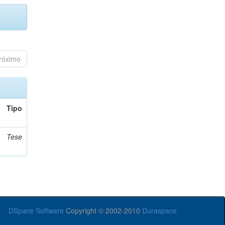
róximo
Tipo
Tese
DSpace Software
Copyright © 2002-2010
Duraspace