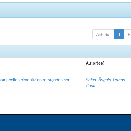
Anterior
1
P
Autor(es)
 compósitos cimentícios reforçados com
Sales, Ângela Teresa
Costa