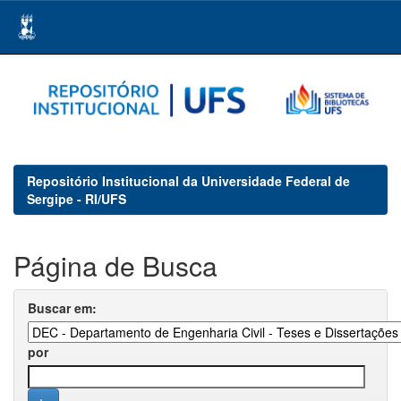
Skip
navigation
Repositório Institucional da Universidade Federal de
Sergipe - RI/UFS
Página de Busca
Buscar em:
por