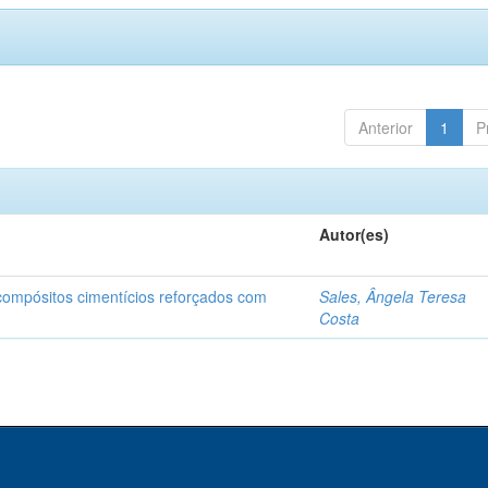
Anterior
1
P
Autor(es)
 compósitos cimentícios reforçados com
Sales, Ângela Teresa
Costa