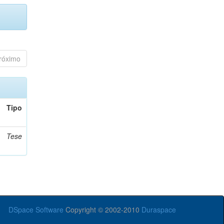
róximo
Tipo
Tese
DSpace Software
Copyright © 2002-2010
Duraspace