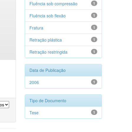
Fluência sob compressão
1
Fluência sob flexão
1
Fratura
1
Retração plástica
1
Retração restringida
1
Data de Publicação
2006
1
Tipo de Documento
Tese
1