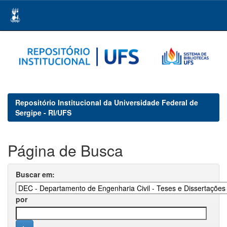
Skip
navigation
Repositório Institucional da Universidade Federal de
Sergipe - RI/UFS
Página de Busca
Buscar em:
por