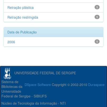
Retração plástica
1
Retração restringida
1
Data de Publicação
2006
1
UNIVERSIDADE FEDERAL DE SERGIPE
Sistema de
DSpace Software
Copyright © 2002-2010
Duraspace
Bibliotecas da
Universidade
Federal de Sergipe - SIBIUFS
Núcleo de Tecnologia da Informação - NTI