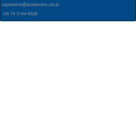
repositorio@academico.ufs.br
+55 79 3194-6528