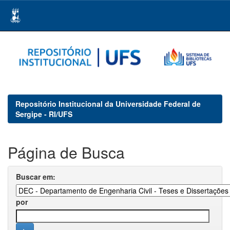
Skip
navigation
Repositório Institucional da Universidade Federal de
Sergipe - RI/UFS
Página de Busca
Buscar em:
por