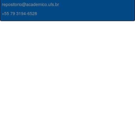
repositorio@academico.ufs.br
+55 79 3194-6528