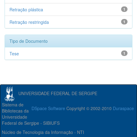
Retração plástica
1
Retração restringida
1
Tipo de Documento
Tese
1
UNIVERSIDADE FEDERAL DE SERGIPE
Sistema de
DSpace Software
Copyright © 2002-2010
Duraspace
Bibliotecas da
Universidade
Federal de Sergipe - SIBIUFS
Núcleo de Tecnologia da Informação - NTI