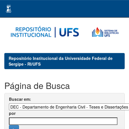
Skip
navigation
Repositório Institucional da Universidade Federal de
Sergipe - RI/UFS
Página de Busca
Buscar em:
por