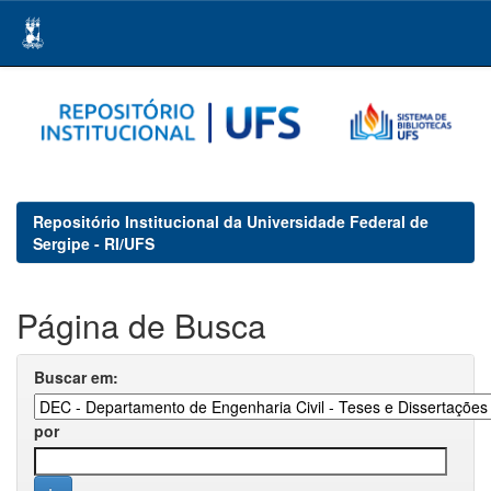
Skip
navigation
Repositório Institucional da Universidade Federal de
Sergipe - RI/UFS
Página de Busca
Buscar em:
por