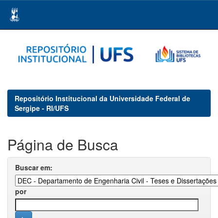
Skip
navigation
Repositório Institucional da Universidade Federal de
Sergipe - RI/UFS
Página de Busca
Buscar em:
por