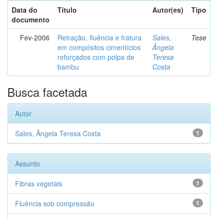
Data do
Título
Autor(es)
Tipo
documento
Fev-2006
Retração, fluência e fratura
Sales,
Tese
em compósitos cimentícios
Ângela
reforçados com polpa de
Teresa
bambu
Costa
Busca facetada
Autor
Sales, Ângela Teresa Costa
1
Assunto
Fibras vegetais
1
Fluência sob compressão
1