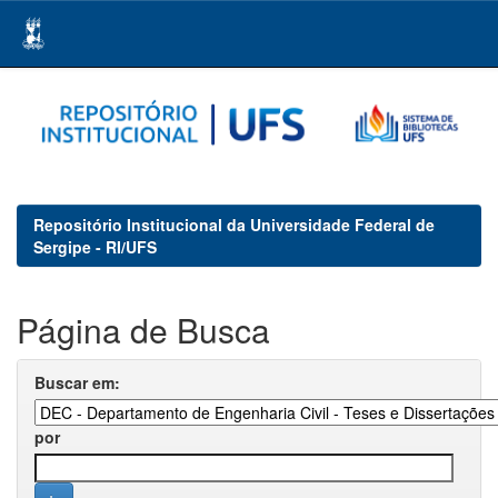
Skip
navigation
Repositório Institucional da Universidade Federal de
Sergipe - RI/UFS
Página de Busca
Buscar em:
por