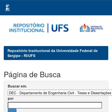
Skip
navigation
Repositório Institucional da Universidade Federal de
Sergipe - RI/UFS
Página de Busca
Buscar em:
por