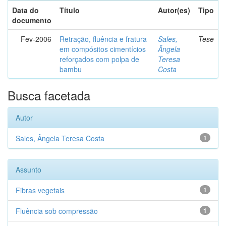
Data do
Título
Autor(es)
Tipo
documento
Fev-2006
Retração, fluência e fratura
Sales,
Tese
em compósitos cimentícios
Ângela
reforçados com polpa de
Teresa
bambu
Costa
Busca facetada
Autor
Sales, Ângela Teresa Costa
1
Assunto
Fibras vegetais
1
Fluência sob compressão
1