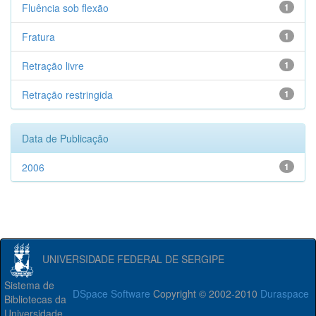
Fluência sob flexão
1
Fratura
1
Retração livre
1
Retração restringida
1
Data de Publicação
2006
1
UNIVERSIDADE FEDERAL DE SERGIPE
Sistema de
DSpace Software
Copyright © 2002-2010
Duraspace
Bibliotecas da
Universidade