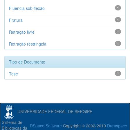
Fluência sob flexão
1
Fratura
1
Retração livre
1
Retração restringida
1
Tipo de Documento
Tese
1
UNIVERSIDADE FEDERAL DE SERGIPE
Sistema de
DSpace Software
Copyright © 2002-2010
Duraspace
Bibliotecas da