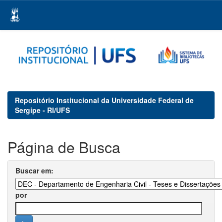
Skip
navigation
Repositório Institucional da Universidade Federal de
Sergipe - RI/UFS
Página de Busca
Buscar em:
por