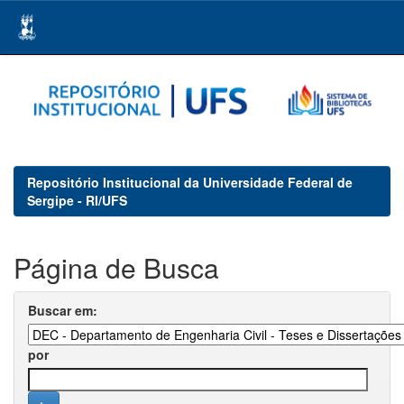
Skip
navigation
Repositório Institucional da Universidade Federal de
Sergipe - RI/UFS
Página de Busca
Buscar em:
por