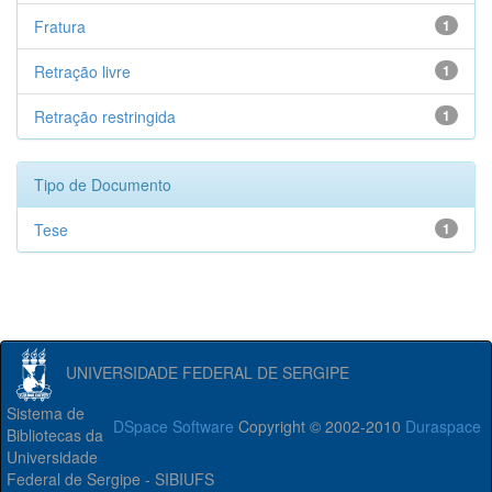
Fratura
1
Retração livre
1
Retração restringida
1
Tipo de Documento
Tese
1
UNIVERSIDADE FEDERAL DE SERGIPE
Sistema de
DSpace Software
Copyright © 2002-2010
Duraspace
Bibliotecas da
Universidade
Federal de Sergipe - SIBIUFS