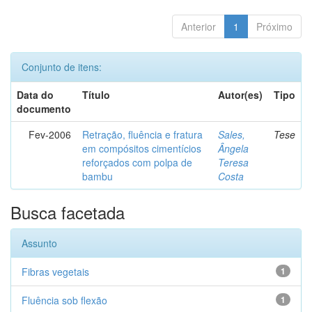
Anterior
1
Próximo
Conjunto de itens:
Data do
Título
Autor(es)
Tipo
documento
Fev-2006
Retração, fluência e fratura
Sales,
Tese
em compósitos cimentícios
Ângela
reforçados com polpa de
Teresa
bambu
Costa
Busca facetada
Assunto
Fibras vegetais
1
Fluência sob flexão
1