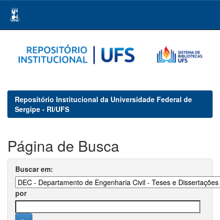
Skip
navigation
Repositório Institucional da Universidade Federal de
Sergipe - RI/UFS
Página de Busca
Buscar em:
por