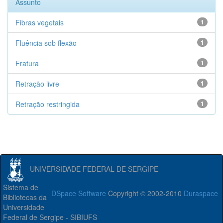
Assunto
Fibras vegetais
1
Fluência sob flexão
1
Fratura
1
Retração livre
1
Retração restringida
1
UNIVERSIDADE FEDERAL DE SERGIPE
Sistema de
DSpace Software
Copyright © 2002-2010
Duraspace
Bibliotecas da
Universidade
Federal de Sergipe - SIBIUFS