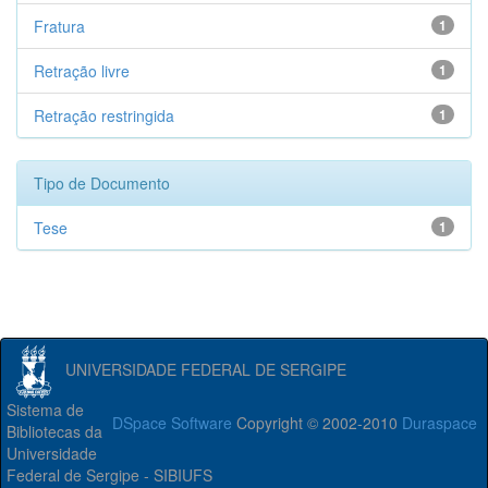
Fratura
1
Retração livre
1
Retração restringida
1
Tipo de Documento
Tese
1
UNIVERSIDADE FEDERAL DE SERGIPE
Sistema de
DSpace Software
Copyright © 2002-2010
Duraspace
Bibliotecas da
Universidade
Federal de Sergipe - SIBIUFS