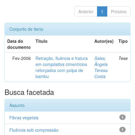
Anterior
1
Próximo
Conjunto de itens:
Data do
Título
Autor(es)
Tipo
documento
Fev-2006
Retração, fluência e fratura
Sales,
Tese
em compósitos cimentícios
Ângela
reforçados com polpa de
Teresa
bambu
Costa
Busca facetada
Assunto
Fibras vegetais
1
Fluência sob compressão
1