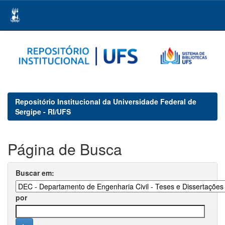
Skip
navigation
Repositório Institucional da Universidade Federal de
Sergipe - RI/UFS
Página de Busca
Buscar em:
por