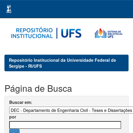
Skip
navigation
Repositório Institucional da Universidade Federal de
Sergipe - RI/UFS
Página de Busca
Buscar em:
por