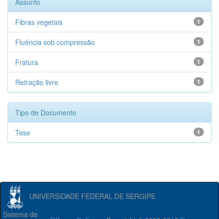
Assunto
Fibras vegetais
1
Fluência sob compressão
1
Fratura
1
Retração livre
1
Tipo de Documento
Tese
1
UNIVERSIDADE FEDERAL DE SERGIPE
Sistema de