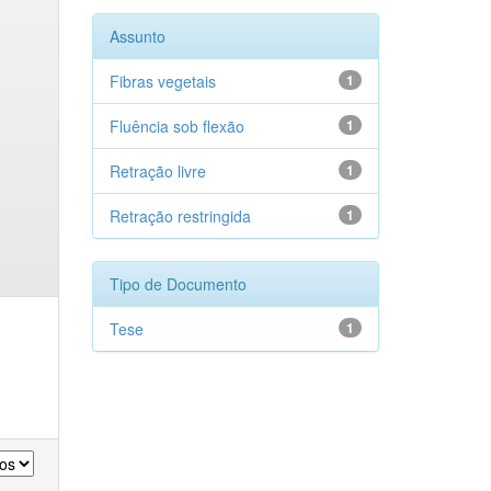
Assunto
Fibras vegetais
1
Fluência sob flexão
1
Retração livre
1
Retração restringida
1
Tipo de Documento
Tese
1