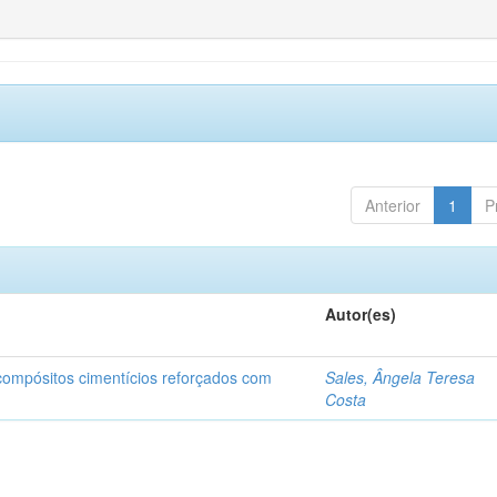
Anterior
1
P
Autor(es)
 compósitos cimentícios reforçados com
Sales, Ângela Teresa
Costa