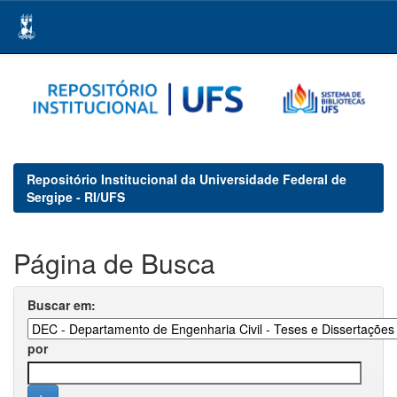
Skip
navigation
Repositório Institucional da Universidade Federal de
Sergipe - RI/UFS
Página de Busca
Buscar em:
por