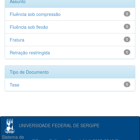
Assunto
Fluência sob compressão
1
Fluência sob flexão
1
Fratura
1
Retração restringida
1
Tipo de Documento
Tese
1
UNIVERSIDADE FEDERAL DE SERGIPE
Sistema de