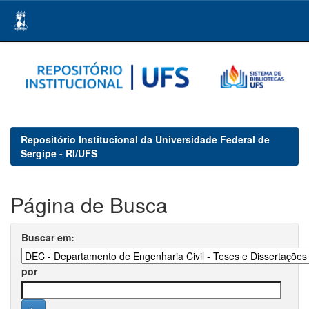
Skip
navigation
Repositório Institucional da Universidade Federal de
Sergipe - RI/UFS
Página de Busca
Buscar em:
por