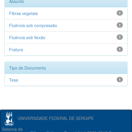
Assunto
Fibras vegetais
1
Fluência sob compressão
1
Fluência sob flexão
1
Fratura
1
Tipo de Documento
Tese
1
UNIVERSIDADE FEDERAL DE SERGIPE
Sistema de