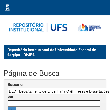
Skip
navigation
Repositório Institucional da Universidade Federal de
Sergipe - RI/UFS
Página de Busca
Buscar em:
por