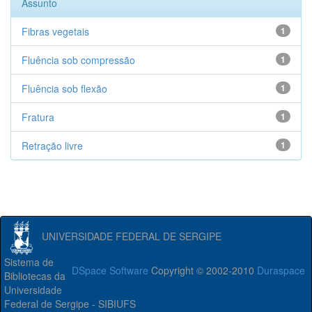
Assunto
Fibras vegetais
1
Fluência sob compressão
1
Fluência sob flexão
1
Fratura
1
Retração livre
1
UNIVERSIDADE FEDERAL DE SERGIPE
Sistema de
DSpace Software
Copyright © 2002-2010
Duraspace
Bibliotecas da
Universidade
Federal de Sergipe - SIBIUFS