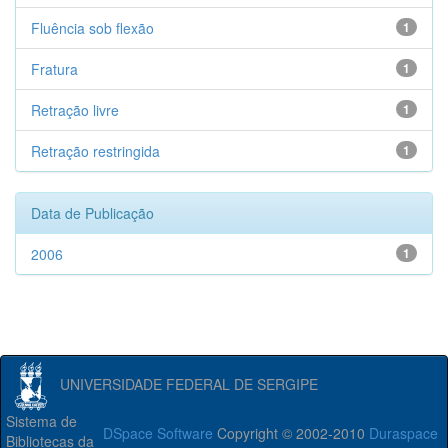
Fluência sob flexão
1
Fratura
1
Retração livre
1
Retração restringida
1
Data de Publicação
2006
1
UNIVERSIDADE FEDERAL DE SERGIPE
Sistema de
DSpace Software
Copyright © 2002-2010
Duraspace
Bibliotecas da