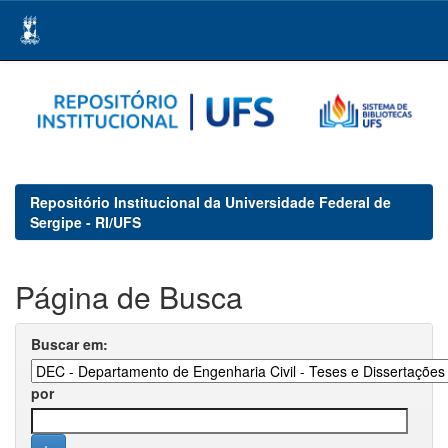
Skip
navigation
Repositório Institucional da Universidade Federal de
Sergipe - RI/UFS
Página de Busca
Buscar em:
por