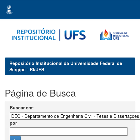
Skip
navigation
Repositório Institucional da Universidade Federal de
Sergipe - RI/UFS
Página de Busca
Buscar em:
por