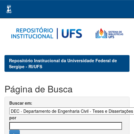
Skip
navigation
Repositório Institucional da Universidade Federal de
Sergipe - RI/UFS
Página de Busca
Buscar em:
por