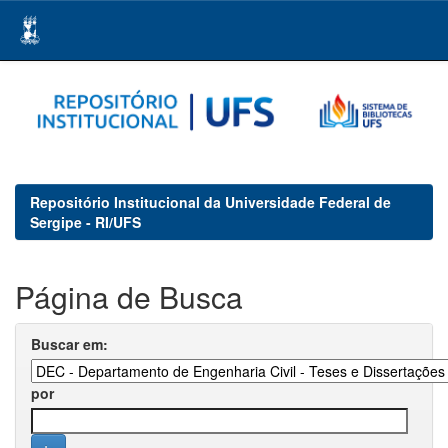
Skip
navigation
Repositório Institucional da Universidade Federal de
Sergipe - RI/UFS
Página de Busca
Buscar em:
por