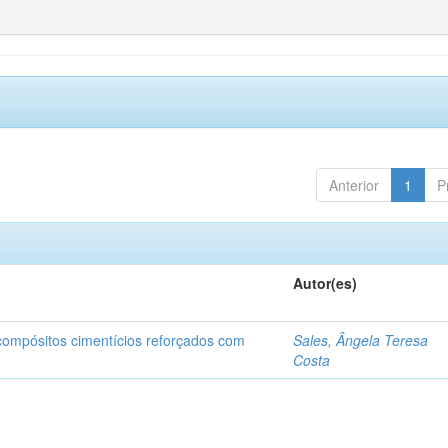
Anterior
1
P
Autor(es)
 compósitos cimentícios reforçados com
Sales, Ângela Teresa
Costa