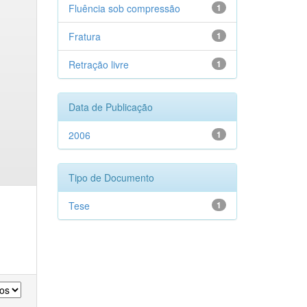
Fluência sob compressão
1
Fratura
1
Retração livre
1
Data de Publicação
2006
1
Tipo de Documento
Tese
1