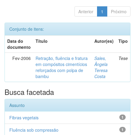
Anterior
1
Próximo
Conjunto de itens:
Data do
Título
Autor(es)
Tipo
documento
Fev-2006
Retração, fluência e fratura
Sales,
Tese
em compósitos cimentícios
Ângela
reforçados com polpa de
Teresa
bambu
Costa
Busca facetada
Assunto
Fibras vegetais
1
Fluência sob compressão
1