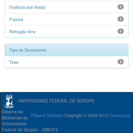
Fluência sob flexão
1
Fratura
1
Retração livre
1
Tipo de Documento
Tese
1
UNIVERSIDADE FEDERAL DE SERGIPE
Sistema de
DSpace Software
Copyright © 2002-2010
Duraspace
Bibliotecas da
Universidade
Federal de Sergipe - SIBIUFS