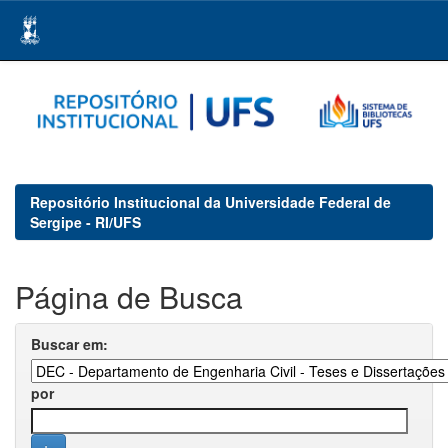
Skip
navigation
Repositório Institucional da Universidade Federal de
Sergipe - RI/UFS
Página de Busca
Buscar em:
por