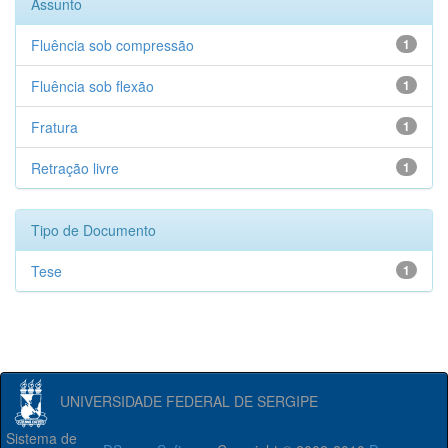
Assunto
Fluência sob compressão
1
Fluência sob flexão
1
Fratura
1
Retração livre
1
Tipo de Documento
Tese
1
UNIVERSIDADE FEDERAL DE SERGIPE
Sistema de