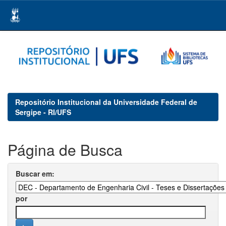
Skip
navigation
Repositório Institucional da Universidade Federal de
Sergipe - RI/UFS
Página de Busca
Buscar em:
por