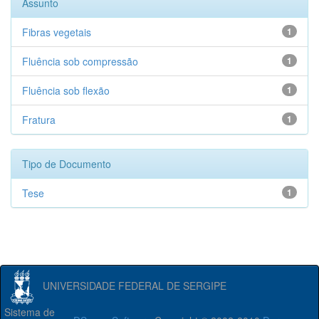
Assunto
Fibras vegetais
1
Fluência sob compressão
1
Fluência sob flexão
1
Fratura
1
Tipo de Documento
Tese
1
UNIVERSIDADE FEDERAL DE SERGIPE
Sistema de