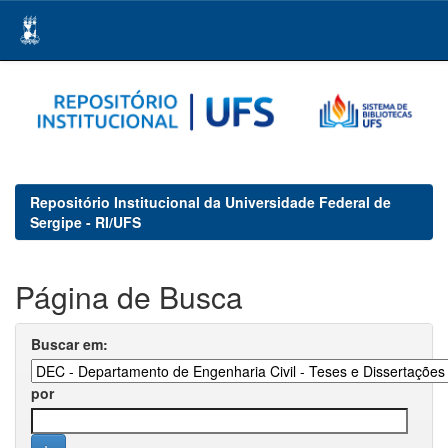
Skip
navigation
Repositório Institucional da Universidade Federal de
Sergipe - RI/UFS
Página de Busca
Buscar em:
por