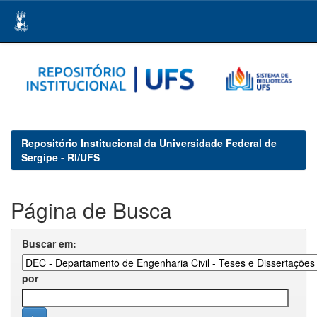
Skip
navigation
Repositório Institucional da Universidade Federal de
Sergipe - RI/UFS
Página de Busca
Buscar em:
por