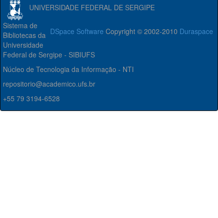
UNIVERSIDADE FEDERAL DE SERGIPE
Sistema de
DSpace Software
Copyright © 2002-2010
Duraspace
Bibliotecas da
Universidade
Federal de Sergipe - SIBIUFS
Núcleo de Tecnologia da Informação - NTI
repositorio@academico.ufs.br
+55 79 3194-6528