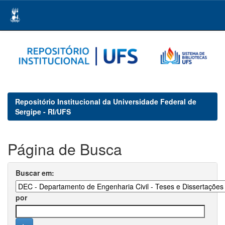
Skip
navigation
Repositório Institucional da Universidade Federal de
Sergipe - RI/UFS
Página de Busca
Buscar em:
por