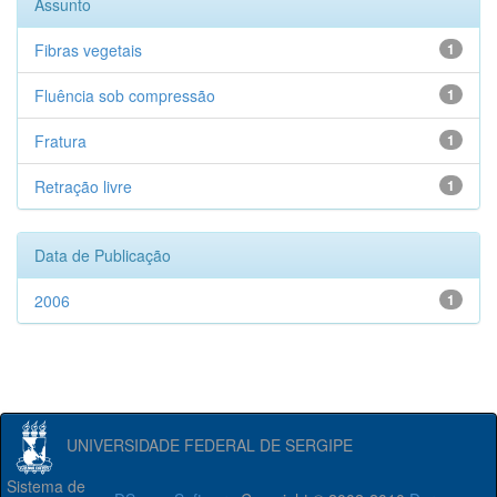
Assunto
Fibras vegetais
1
Fluência sob compressão
1
Fratura
1
Retração livre
1
Data de Publicação
2006
1
UNIVERSIDADE FEDERAL DE SERGIPE
Sistema de