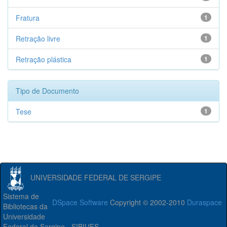
Fratura
1
Retração livre
1
Retração plástica
1
Tipo de Documento
Tese
1
UNIVERSIDADE FEDERAL DE SERGIPE
Sistema de
DSpace Software
Copyright © 2002-2010
Duraspace
Bibliotecas da
Universidade
Federal de Sergipe - SIBIUFS