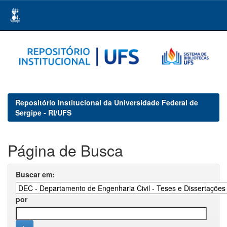
Skip
navigation
Repositório Institucional da Universidade Federal de
Sergipe - RI/UFS
Página de Busca
Buscar em:
por