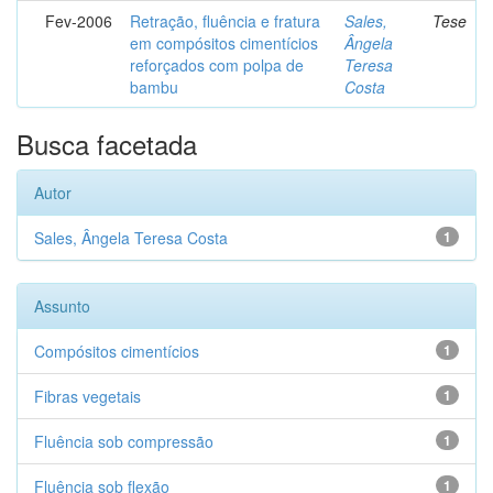
Fev-2006
Retração, fluência e fratura
Sales,
Tese
em compósitos cimentícios
Ângela
reforçados com polpa de
Teresa
bambu
Costa
Busca facetada
Autor
Sales, Ângela Teresa Costa
1
Assunto
Compósitos cimentícios
1
Fibras vegetais
1
Fluência sob compressão
1
Fluência sob flexão
1