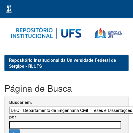
Skip
navigation
Repositório Institucional da Universidade Federal de
Sergipe - RI/UFS
Página de Busca
Buscar em:
por