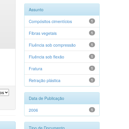
Assunto
Compósitos cimentícios
1
Fibras vegetais
1
Fluência sob compressão
1
Fluência sob flexão
1
Fratura
1
Retração plástica
1
Data de Publicação
2006
1
Tipo de Documento