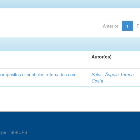
Anterior
1
P
Autor(es)
 compósitos cimentícios reforçados com
Sales, Ângela Teresa
Costa
gipe - SIBIUFS