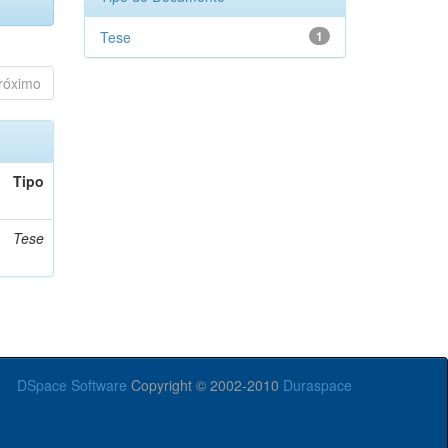
Tese
1
róximo
Tipo
Tese
DSpace Software
Copyright © 2002-2010
Duraspace